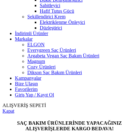
Sabitleyici
Hafif Tutuş Gücü
Şekillendirici Krem
Elektriklenme Önleyici
Düzleştirici
İndirimli Ürünler
Markalar
ELGON
Everygreen Saç Ürünleri
Argabeta Vegan Saç Bakım Ürünleri
Magnum
Cozy Ürünleri
Dikson Saç Bakım Ürünleri
Kampanyalar
Bize Ulaşın
Favorilerim
Giriş Yap / Kayıt Ol
ALIŞVERİŞ SEPETİ
Kapat
SAÇ BAKIM ÜRÜNLERİNDE YAPACAĞINIZ
ALIŞVERİŞLERDE KARGO BEDAVA!