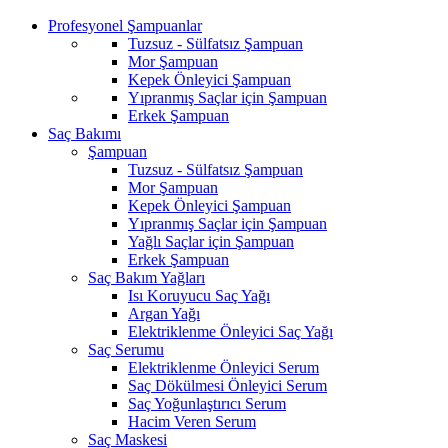
Profesyonel Şampuanlar
Tuzsuz - Sülfatsız Şampuan
Mor Şampuan
Kepek Önleyici Şampuan
Yıpranmış Saçlar için Şampuan
Erkek Şampuan
Saç Bakımı
Şampuan
Tuzsuz - Sülfatsız Şampuan
Mor Şampuan
Kepek Önleyici Şampuan
Yıpranmış Saçlar için Şampuan
Yağlı Saçlar için Şampuan
Erkek Şampuan
Saç Bakım Yağları
Isı Koruyucu Saç Yağı
Argan Yağı
Elektriklenme Önleyici Saç Yağı
Saç Serumu
Elektriklenme Önleyici Serum
Saç Dökülmesi Önleyici Serum
Saç Yoğunlaştırıcı Serum
Hacim Veren Serum
Saç Maskesi