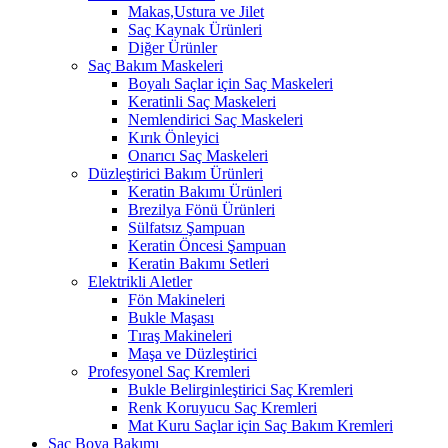
Makas,Ustura ve Jilet
Saç Kaynak Ürünleri
Diğer Ürünler
Saç Bakım Maskeleri
Boyalı Saçlar için Saç Maskeleri
Keratinli Saç Maskeleri
Nemlendirici Saç Maskeleri
Kırık Önleyici
Onarıcı Saç Maskeleri
Düzleştirici Bakım Ürünleri
Keratin Bakımı Ürünleri
Brezilya Fönü Ürünleri
Sülfatsız Şampuan
Keratin Öncesi Şampuan
Keratin Bakımı Setleri
Elektrikli Aletler
Fön Makineleri
Bukle Maşası
Tıraş Makineleri
Maşa ve Düzleştirici
Profesyonel Saç Kremleri
Bukle Belirginleştirici Saç Kremleri
Renk Koruyucu Saç Kremleri
Mat Kuru Saçlar için Saç Bakım Kremleri
Saç Boya Bakımı