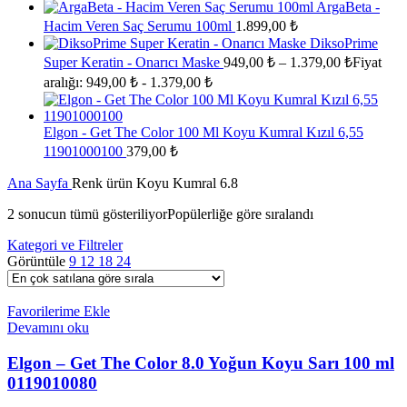
ArgaBeta -
Hacim Veren Saç Serumu 100ml
1.899,00
₺
DiksoPrime
Super Keratin - Onarıcı Maske
949,00
₺
–
1.379,00
₺
Fiyat
aralığı: 949,00 ₺ - 1.379,00 ₺
Elgon - Get The Color 100 Ml Koyu Kumral Kızıl 6,55
11901000100
379,00
₺
Ana Sayfa
Renk ürün
Koyu Kumral 6.8
2 sonucun tümü gösteriliyor
Popülerliğe göre sıralandı
Kategori ve Filtreler
Görüntüle
9
12
18
24
Favorilerime Ekle
Devamını oku
Elgon – Get The Color 8.0 Yoğun Koyu Sarı 100 ml
0119010080