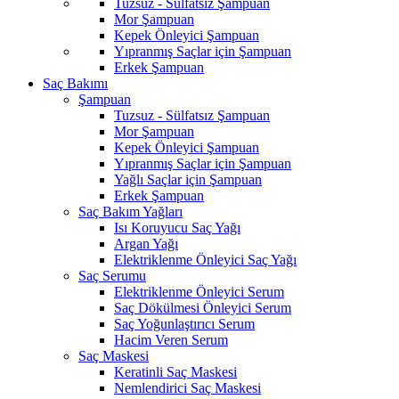
Tuzsuz - Sülfatsız Şampuan
Mor Şampuan
Kepek Önleyici Şampuan
Yıpranmış Saçlar için Şampuan
Erkek Şampuan
Saç Bakımı
Şampuan
Tuzsuz - Sülfatsız Şampuan
Mor Şampuan
Kepek Önleyici Şampuan
Yıpranmış Saçlar için Şampuan
Yağlı Saçlar için Şampuan
Erkek Şampuan
Saç Bakım Yağları
Isı Koruyucu Saç Yağı
Argan Yağı
Elektriklenme Önleyici Saç Yağı
Saç Serumu
Elektriklenme Önleyici Serum
Saç Dökülmesi Önleyici Serum
Saç Yoğunlaştırıcı Serum
Hacim Veren Serum
Saç Maskesi
Keratinli Saç Maskesi
Nemlendirici Saç Maskesi