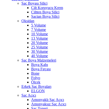
Saç Boyası Silici
Cilt Koruyucu Krem
Ciltten Boya Silici
Saçtan Boya Silici
Oksidan
5 Volume
7 Volume
10 Volume
13 Volume
20 Volume
25 Volume
30 Volume
40 Volume
Saç Boya Malzemeleri
Boya Kabı
Boya Fırçası
Bone
Folyo
Ölçek
Erkek Saç Boyaları
ELGON
Saç Açıcı
Amonyaklı Saç Açıcı
Amonyaksız Saç Açıcı
Saç Toneri