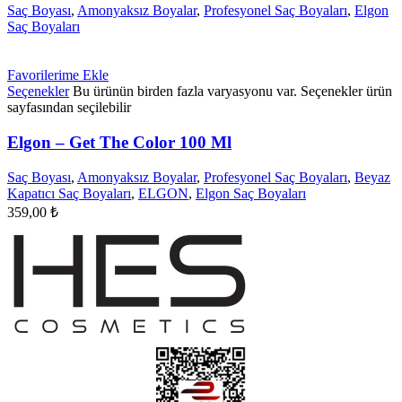
Saç Boyası
,
Amonyaksız Boyalar
,
Profesyonel Saç Boyaları
,
Elgon
Saç Boyaları
Favorilerime Ekle
Seçenekler
Bu ürünün birden fazla varyasyonu var. Seçenekler ürün
sayfasından seçilebilir
Elgon – Get The Color 100 Ml
Saç Boyası
,
Amonyaksız Boyalar
,
Profesyonel Saç Boyaları
,
Beyaz
Kapatıcı Saç Boyaları
,
ELGON
,
Elgon Saç Boyaları
359,00
₺