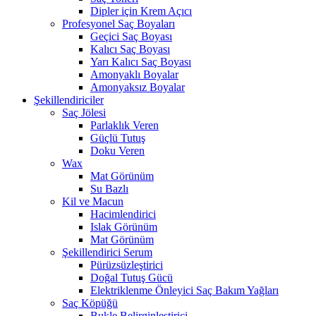
Dipler için Krem Açıcı
Profesyonel Saç Boyaları
Geçici Saç Boyası
Kalıcı Saç Boyası
Yarı Kalıcı Saç Boyası
Amonyaklı Boyalar
Amonyaksız Boyalar
Şekillendiriciler
Saç Jölesi
Parlaklık Veren
Güçlü Tutuş
Doku Veren
Wax
Mat Görünüm
Su Bazlı
Kil ve Macun
Hacimlendirici
Islak Görünüm
Mat Görünüm
Şekillendirici Serum
Pürüzsüzleştirici
Doğal Tutuş Gücü
Elektriklenme Önleyici Saç Bakım Yağları
Saç Köpüğü
Bukle Belirginleştirici