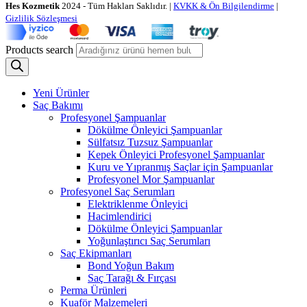
Hes Kozmetik
2024 - Tüm Hakları Saklıdır. |
KVKK & Ön Bilgilendirme
|
Gizlilik Sözleşmesi
Products search
Yeni Ürünler
Saç Bakımı
Profesyonel Şampuanlar
Dökülme Önleyici Şampuanlar
Sülfatsız Tuzsuz Şampuanlar
Kepek Önleyici Profesyonel Şampuanlar
Kuru ve Yıpranmış Saçlar için Şampuanlar
Profesyonel Mor Şampuanlar
Profesyonel Saç Serumları
Elektriklenme Önleyici
Hacimlendirici
Dökülme Önleyici Şampuanlar
Yoğunlaştırıcı Saç Serumları
Saç Ekipmanları
Bond Yoğun Bakım
Saç Tarağı & Fırçası
Perma Ürünleri
Kuaför Malzemeleri