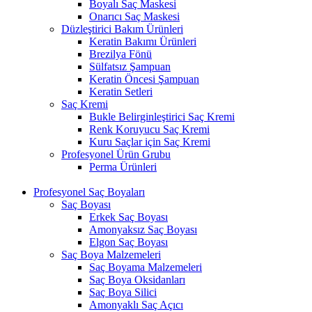
Boyalı Saç Maskesi
Onarıcı Saç Maskesi
Düzleştirici Bakım Ürünleri
Keratin Bakımı Ürünleri
Brezilya Fönü
Sülfatsız Şampuan
Keratin Öncesi Şampuan
Keratin Setleri
Saç Kremi
Bukle Belirginleştirici Saç Kremi
Renk Koruyucu Saç Kremi
Kuru Saçlar için Saç Kremi
Profesyonel Ürün Grubu
Perma Ürünleri
Profesyonel Saç Boyaları
Saç Boyası
Erkek Saç Boyası
Amonyaksız Saç Boyası
Elgon Saç Boyası
Saç Boya Malzemeleri
Saç Boyama Malzemeleri
Saç Boya Oksidanları
Saç Boya Silici
Amonyaklı Saç Açıcı