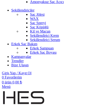
Amonyaksız Saç Açıcı
Şekillendiriciler
Saç Jölesi
WAX
Saç Spreyi
Saç Köpüğü
Kil ve Macun
Şekillendirici Krem
Şekillendirici Serum
Erkek Saç Bakım
Erkek Şampuan
Erkek Saç Boyası
Kampanyalar
Trendler
Bize Ulaşın
Giriş Yap / Kayıt Ol
0
Favorilerim
0
ürün
0,00
₺
Menü