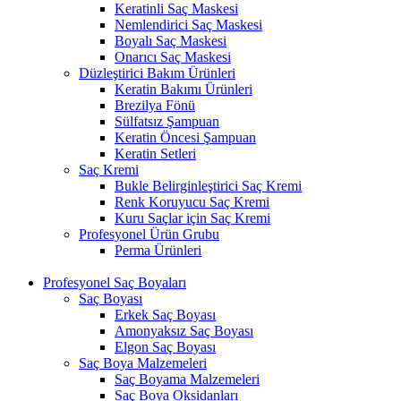
Keratinli Saç Maskesi
Nemlendirici Saç Maskesi
Boyalı Saç Maskesi
Onarıcı Saç Maskesi
Düzleştirici Bakım Ürünleri
Keratin Bakımı Ürünleri
Brezilya Fönü
Sülfatsız Şampuan
Keratin Öncesi Şampuan
Keratin Setleri
Saç Kremi
Bukle Belirginleştirici Saç Kremi
Renk Koruyucu Saç Kremi
Kuru Saçlar için Saç Kremi
Profesyonel Ürün Grubu
Perma Ürünleri
Profesyonel Saç Boyaları
Saç Boyası
Erkek Saç Boyası
Amonyaksız Saç Boyası
Elgon Saç Boyası
Saç Boya Malzemeleri
Saç Boyama Malzemeleri
Saç Boya Oksidanları