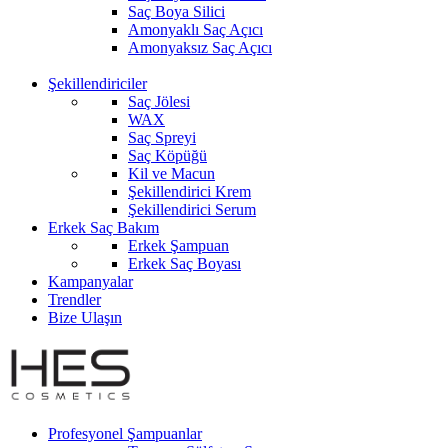
Saç Boya Silici
Amonyaklı Saç Açıcı
Amonyaksız Saç Açıcı
Şekillendiriciler
Saç Jölesi
WAX
Saç Spreyi
Saç Köpüğü
Kil ve Macun
Şekillendirici Krem
Şekillendirici Serum
Erkek Saç Bakım
Erkek Şampuan
Erkek Saç Boyası
Kampanyalar
Trendler
Bize Ulaşın
Profesyonel Şampuanlar