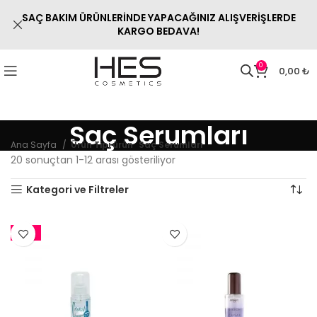
SAÇ BAKIM ÜRÜNLERİNDE YAPACAĞINIZ ALIŞVERİŞLERDE
KARGO BEDAVA!
0
0,00
₺
Saç Serumları
Ana Sayfa
Ürün Tipi ürün
Saç Serumları
20 sonuçtan 1-12 arası gösteriliyor
Kategori ve Filtreler
-11%