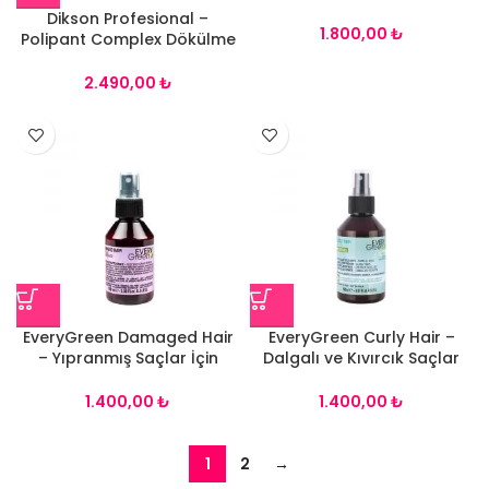
Serumu 150ml
Dikson Profesional –
₺
Polipant Complex Dökülme
Önleyici Serum 12*10ml
₺
EveryGreen Damaged Hair
EveryGreen Curly Hair –
– Yıpranmış Saçlar İçin
Dalgalı ve Kıvırcık Saçlar
Yapılandırıcı Saç Serumu
İçin Esnekleştirici Saç
100ml
Serumu 100ml
₺
₺
1
2
→