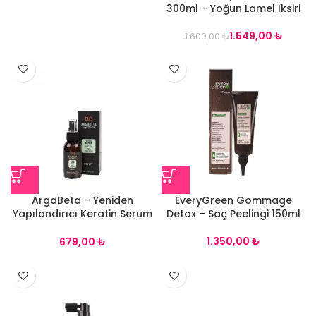
300ml – Yoğun Lamel İksiri
1.549,00
₺
1.600,00
₺
ArgaBeta – Yeniden
EveryGreen Gommage
Yapılandırıcı Keratin Serum
Detox – Saç Peelingi 150ml
100ml
₺
₺