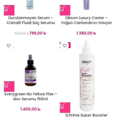
Durulanmayan Serum –
Dikson Luxury Caviar –
Cristalli Fluidi Saç Serumu
Yoğun Canlandırıcı Havyar
100ml
Serum 100ml
799,00
₺
₺
899,00
₺
-3%
Everygreen No Yellow Plex –
Mor Serumu 150ml
₺
D.Prime Super Booster