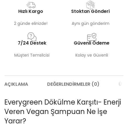
Hızlı Kargo
Stoktan Gönderi
2 günde elinizde!
Aynı gün gönderim
7/24 Destek
Güvenli Ödeme
Müşteri Temsilcisi
Kolay ve Güvenli
AÇIKLAMA
DEĞERLENDIRMELER (0)
ÜRÜ
Everygreen Dökülme Karşıtı- Enerji
Veren Vegan Şampuan Ne İşe
Yarar?