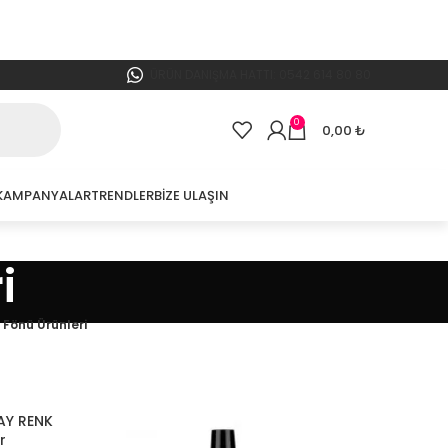
ÜRÜN DANIŞMA HATTI: 0542 614 80 80
0
0,00
₺
KAMPANYALAR
TRENDLER
BIZE ULAŞIN
i
 Fönü Ürünleri
AY RENK
r