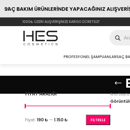
SAÇ BAKIM ÜRÜNLERİNDE YAPACAĞINIZ ALIŞVER
1000₺ ÜZERİ ALIŞVERİŞİNİZE KARGO ÜCRETSİZ!
PROFESYONEL ŞAMPUANLAR
SAÇ BA
FIYAT ARALIĞI
Ana Sayfa
Görüntü
Fiyat:
190 ₺
—
1.150 ₺
FILTRELE
SEPETE EK