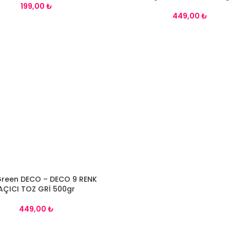
₺
₺
Green DECO – DECO 9 RENK
LE
AÇICI TOZ GRİ 500gr
₺