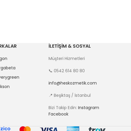
RKALAR
İLETİŞİM & SOSYAL
lgon
Müşteri Hizmetleri
rgabeta
📞 0542 614 80 80
verygreen
info@heskozmetik.com
ikson
📍 Beşiktaş / İstanbul
Bizi Takip Edin:
Instagram
Facebook