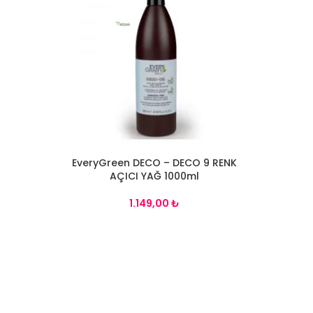
EveryGreen DECO – DECO 9 RENK
SEPETE EKLE
AÇICI YAĞ 1000ml
₺