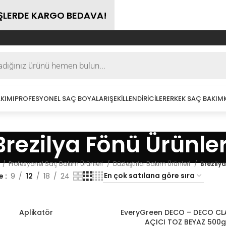
İŞLERDE KARGO BEDAVA!
KIMI
PROFESYONEL SAÇ BOYALARI
ŞEKILLENDIRICILER
ERKEK SAÇ BAKIM
Brezilya Fönü Ürünler
Profesyonel Saç Bakım Ürünleri
Düzleştirici Bakım Ürünleri
Brezilya
le
9
12
18
24
Aplikatör
EveryGreen DECO – DECO CL
LE
SEPETE EKLE
AÇICI TOZ BEYAZ 500g