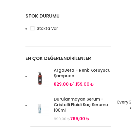
STOK DURUMU
Stokta Var
EN ÇOK DEĞERLENDIRILENLER
ArgaBeta - Renk Koruyucu
Şampuan
₺
₺
Durulanmayan Serum -
Every
SEPETE EK
Cristalli Fluidi Saç Serumu
100ml
799,00
₺
899,00
₺