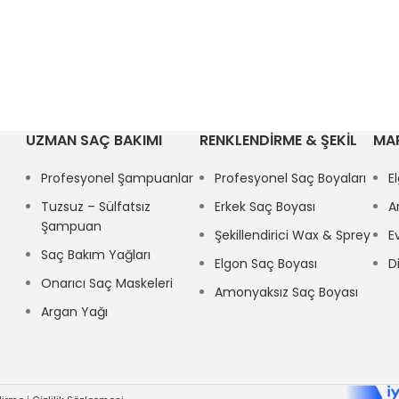
UZMAN SAÇ BAKIMI
RENKLENDİRME & ŞEKİL
MA
Profesyonel Şampuanlar
Profesyonel Saç Boyaları
E
Tuzsuz – Sülfatsız
Erkek Saç Boyası
A
Şampuan
Şekillendirici Wax & Sprey
E
Saç Bakım Yağları
Elgon Saç Boyası
D
Onarıcı Saç Maskeleri
Amonyaksız Saç Boyası
Argan Yağı