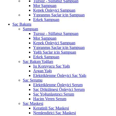
Tuzsuz - Sülfatsız Şampuan
Mor Şampuan
Kepek Önleyici Şampuan
Yıpranmış Saçlar için Şampuan
Erkek Şampuan
Saç Bakımı
Şampuan
Tuzsuz - Sülfatsız Şampuan
Mor Şampuan
Kepek Önleyici Şampuan
Yıpranmış Saçlar için Şampuan
Yağlı Saçlar için Şampuan
Erkek Şampuan
Saç Bakım Yağları
Isı Koruyucu Saç Yağı
Argan Yağı
Elektriklenme Önleyici Saç Yağı
Saç Serumu
Elektriklenme Önleyici Serum
Saç Dökülmesi Önleyici Serum
Saç Yoğunlaştırıcı Serum
Hacim Veren Serum
Saç Maskesi
Keratinli Saç Maskesi
Nemlendirici Saç Maskesi