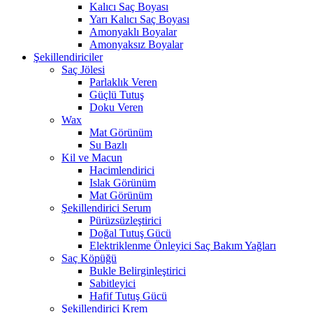
Kalıcı Saç Boyası
Yarı Kalıcı Saç Boyası
Amonyaklı Boyalar
Amonyaksız Boyalar
Şekillendiriciler
Saç Jölesi
Parlaklık Veren
Güçlü Tutuş
Doku Veren
Wax
Mat Görünüm
Su Bazlı
Kil ve Macun
Hacimlendirici
Islak Görünüm
Mat Görünüm
Şekillendirici Serum
Pürüzsüzleştirici
Doğal Tutuş Gücü
Elektriklenme Önleyici Saç Bakım Yağları
Saç Köpüğü
Bukle Belirginleştirici
Sabitleyici
Hafif Tutuş Gücü
Şekillendirici Krem