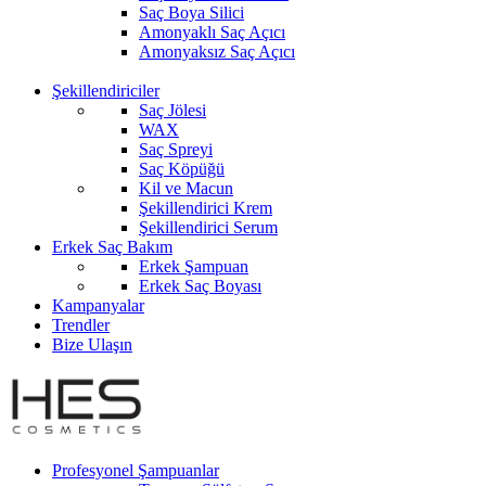
Saç Boya Silici
Amonyaklı Saç Açıcı
Amonyaksız Saç Açıcı
Şekillendiriciler
Saç Jölesi
WAX
Saç Spreyi
Saç Köpüğü
Kil ve Macun
Şekillendirici Krem
Şekillendirici Serum
Erkek Saç Bakım
Erkek Şampuan
Erkek Saç Boyası
Kampanyalar
Trendler
Bize Ulaşın
Profesyonel Şampuanlar