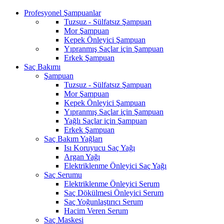
Profesyonel Şampuanlar
Tuzsuz - Sülfatsız Şampuan
Mor Şampuan
Kepek Önleyici Şampuan
Yıpranmış Saçlar için Şampuan
Erkek Şampuan
Saç Bakımı
Şampuan
Tuzsuz - Sülfatsız Şampuan
Mor Şampuan
Kepek Önleyici Şampuan
Yıpranmış Saçlar için Şampuan
Yağlı Saçlar için Şampuan
Erkek Şampuan
Saç Bakım Yağları
Isı Koruyucu Saç Yağı
Argan Yağı
Elektriklenme Önleyici Saç Yağı
Saç Serumu
Elektriklenme Önleyici Serum
Saç Dökülmesi Önleyici Serum
Saç Yoğunlaştırıcı Serum
Hacim Veren Serum
Saç Maskesi