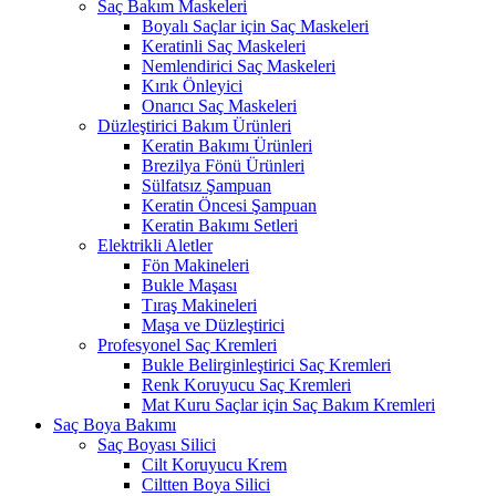
Saç Bakım Maskeleri
Boyalı Saçlar için Saç Maskeleri
Keratinli Saç Maskeleri
Nemlendirici Saç Maskeleri
Kırık Önleyici
Onarıcı Saç Maskeleri
Düzleştirici Bakım Ürünleri
Keratin Bakımı Ürünleri
Brezilya Fönü Ürünleri
Sülfatsız Şampuan
Keratin Öncesi Şampuan
Keratin Bakımı Setleri
Elektrikli Aletler
Fön Makineleri
Bukle Maşası
Tıraş Makineleri
Maşa ve Düzleştirici
Profesyonel Saç Kremleri
Bukle Belirginleştirici Saç Kremleri
Renk Koruyucu Saç Kremleri
Mat Kuru Saçlar için Saç Bakım Kremleri
Saç Boya Bakımı
Saç Boyası Silici
Cilt Koruyucu Krem
Ciltten Boya Silici