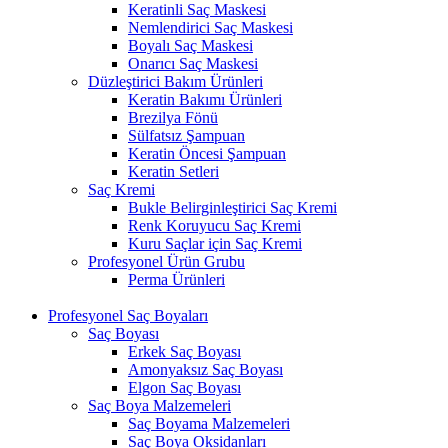
Keratinli Saç Maskesi
Nemlendirici Saç Maskesi
Boyalı Saç Maskesi
Onarıcı Saç Maskesi
Düzleştirici Bakım Ürünleri
Keratin Bakımı Ürünleri
Brezilya Fönü
Sülfatsız Şampuan
Keratin Öncesi Şampuan
Keratin Setleri
Saç Kremi
Bukle Belirginleştirici Saç Kremi
Renk Koruyucu Saç Kremi
Kuru Saçlar için Saç Kremi
Profesyonel Ürün Grubu
Perma Ürünleri
Profesyonel Saç Boyaları
Saç Boyası
Erkek Saç Boyası
Amonyaksız Saç Boyası
Elgon Saç Boyası
Saç Boya Malzemeleri
Saç Boyama Malzemeleri
Saç Boya Oksidanları