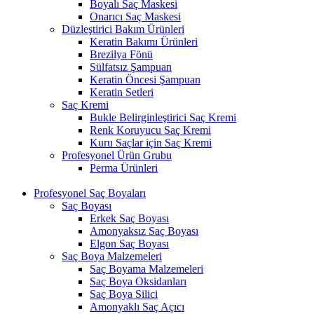
Boyalı Saç Maskesi
Onarıcı Saç Maskesi
Düzleştirici Bakım Ürünleri
Keratin Bakımı Ürünleri
Brezilya Fönü
Sülfatsız Şampuan
Keratin Öncesi Şampuan
Keratin Setleri
Saç Kremi
Bukle Belirginleştirici Saç Kremi
Renk Koruyucu Saç Kremi
Kuru Saçlar için Saç Kremi
Profesyonel Ürün Grubu
Perma Ürünleri
Profesyonel Saç Boyaları
Saç Boyası
Erkek Saç Boyası
Amonyaksız Saç Boyası
Elgon Saç Boyası
Saç Boya Malzemeleri
Saç Boyama Malzemeleri
Saç Boya Oksidanları
Saç Boya Silici
Amonyaklı Saç Açıcı