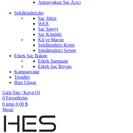
Amonyaksız Saç Açıcı
Şekillendiriciler
Saç Jölesi
WAX
Saç Spreyi
Saç Köpüğü
Kil ve Macun
Şekillendirici Krem
Şekillendirici Serum
Erkek Saç Bakım
Erkek Şampuan
Erkek Saç Boyası
Kampanyalar
Trendler
Bize Ulaşın
Giriş Yap / Kayıt Ol
0
Favorilerim
0
ürün
0,00
₺
Menü