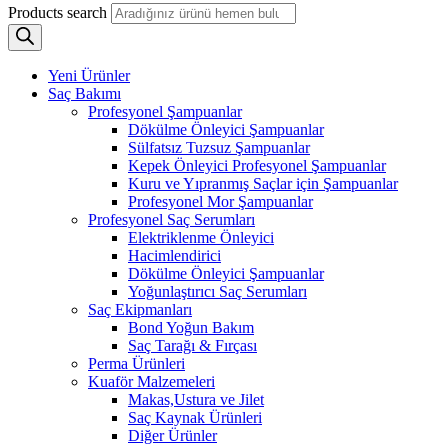
Products search
Yeni Ürünler
Saç Bakımı
Profesyonel Şampuanlar
Dökülme Önleyici Şampuanlar
Sülfatsız Tuzsuz Şampuanlar
Kepek Önleyici Profesyonel Şampuanlar
Kuru ve Yıpranmış Saçlar için Şampuanlar
Profesyonel Mor Şampuanlar
Profesyonel Saç Serumları
Elektriklenme Önleyici
Hacimlendirici
Dökülme Önleyici Şampuanlar
Yoğunlaştırıcı Saç Serumları
Saç Ekipmanları
Bond Yoğun Bakım
Saç Tarağı & Fırçası
Perma Ürünleri
Kuaför Malzemeleri
Makas,Ustura ve Jilet
Saç Kaynak Ürünleri
Diğer Ürünler