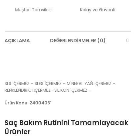
Müşteri Temsilcisi
Kolay ve Güvenli
AÇIKLAMA
DEĞERLENDIRMELER (0)
ÜRÜ
SLS İÇERMEZ – SLES İÇERMEZ – MİNERAL YAĞ İÇERMEZ –
RENKLENDİRİCİ İÇERMEZ -SİLİKON İÇERMEZ –
Ürün Kodu: 24004061
Saç Bakım Rutinini Tamamlayacak
Ürünler