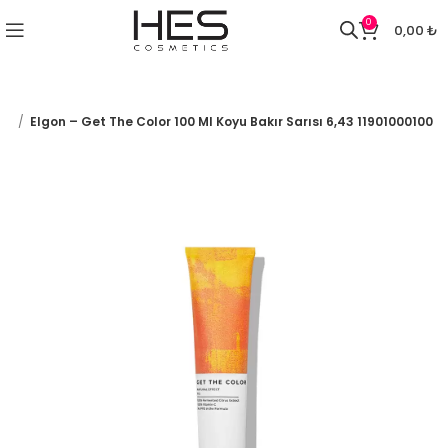
0
0,00
₺
ar
Elgon – Get The Color 100 Ml Koyu Bakır Sarısı 6,43 11901000100