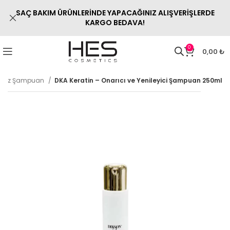
SAÇ BAKIM ÜRÜNLERİNDE YAPACAĞINIZ ALIŞVERİŞLERDE
KARGO BEDAVA!
0
0,00
₺
atsız Şampuan
DKA Keratin – Onarıcı ve Yenileyici Şampuan 250ml