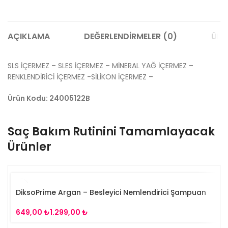
AÇIKLAMA
DEĞERLENDIRMELER (0)
ÜRÜ
SLS İÇERMEZ – SLES İÇERMEZ – MİNERAL YAĞ İÇERMEZ –
RENKLENDİRİCİ İÇERMEZ -SİLİKON İÇERMEZ –
Ürün Kodu: 24005122B
Saç Bakım Rutinini Tamamlayacak
Ürünler
DiksoPrime Argan – Besleyici Nemlendirici Şampuan
₺
₺